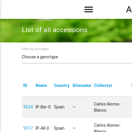
menu
A
List of all accessions
Filter by genotype
ID
Name
Country
Sitename
Collector
Carlos Alonso-
9524
IP-Ber-0
Spain
—
Blanco
Carlos Alonso-
9517
IP-All-0
Spain
—
Blanco