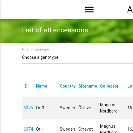
menu
A
List of all accessions
Filter by genotype
ID
Name
Country
Sitename
Collector
Lo
Magnus
6075
Ör-3
Sweden
Örrevet
16
Nordborg
Magnus
6074
Ör-1
Sweden
Örrevet
16
Nordborg