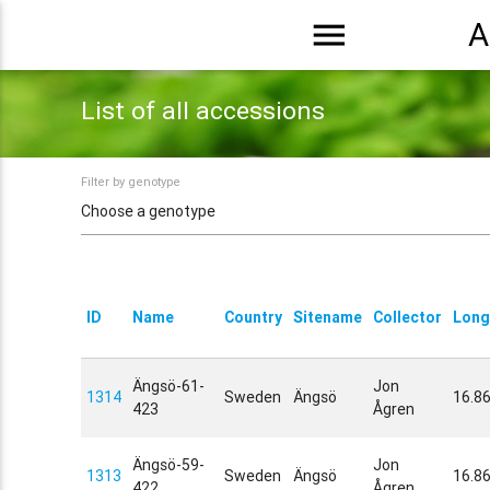
menu
A
List of all accessions
Filter by genotype
ID
Name
Country
Sitename
Collector
Long
Ängsö-61-
Jon
1314
Sweden
Ängsö
16.8
423
Ågren
Ängsö-59-
Jon
1313
Sweden
Ängsö
16.8
422
Ågren